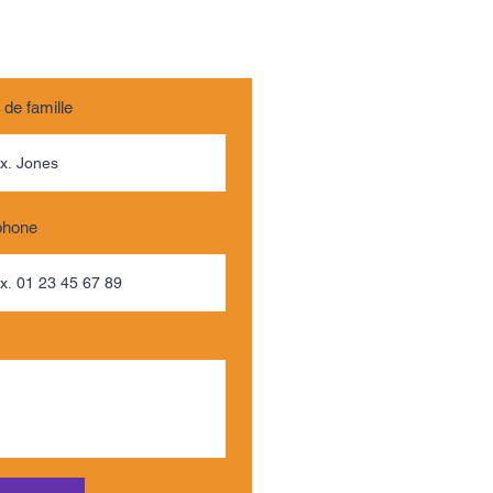
de famille
phone