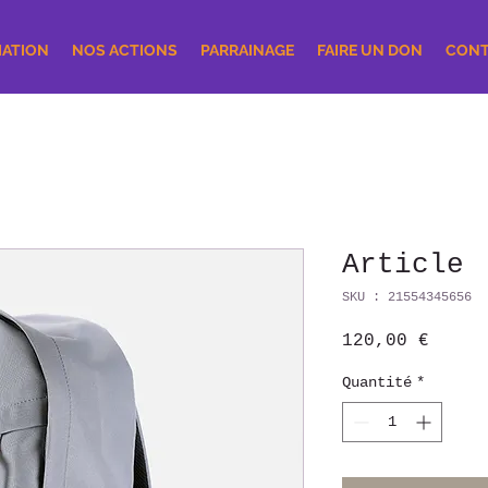
IATION
NOS ACTIONS
PARRAINAGE
FAIRE UN DON
CONT
Article
SKU : 21554345656
Prix
120,00 €
Quantité
*