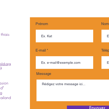
Prénom
Nom 
 thiais
E-mail
Télé
ild.org
09
Message
asion
ld"
ng
hailand
Envoyer