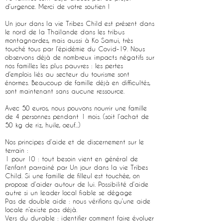
d’urgence. Merci de votre soutien !
Un jour dans la vie Tribes Child est présent dans
le nord de la Thaïlande dans les tribus
montagnardes, mais aussi à Ko Samui, très
touché tous par l’épidémie du Covid-19. Nous
observons déjà de nombreux impacts négatifs sur
nos familles les plus pauvres : les pertes
d’emplois liés au secteur du tourisme sont
énormes. Beaucoup de famille déjà en difficultés,
sont maintenant sans aucune ressource.
Avec 50 euros, nous pouvons nourrir une famille
de 4 personnes pendant 1 mois. (soit l’achat de
50 kg de riz, huile, oeuf...)
Nos principes d’aide et de discernement sur le
terrain :
1 pour 10 : tout besoin vient en général de
l’enfant parrainé par Un jour dans la vie Tribes
Child. Si une famille de filleul est touchée, on
propose d’aider autour de lui. Possibilité d’aide
autre si un leader local fiable se dégage
Pas de double aide : nous vérifions qu’une aide
locale n’existe pas déjà.
Vers du durable : identifier comment faire évoluer