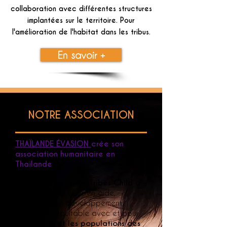
collaboration avec différentes structures
implantées sur le territoire. Pour
l'amélioration de l'habitat dans les tribus.
En savoir +
NOTRE ASSOCIATION
THAÏLANDE ÉVASION
crée son
association humanitaire en
Thaïlande
Un Jour dans la vie
Tribes Child
a
été créé pour venir en aide,
et soutenir un développement
durable et équitable avec et pour
les
enfants et les populations des